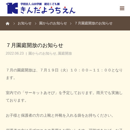
ーム
お知らせ
園からのお知らせ
７月園庭開放のお知らせ
ホーム
園の紹介
７月園庭開放のお知らせ
2022.06.23
園からのお知らせ
,
園庭開放
こどもの生活
７月の園庭開放は、７月１９日（火）１０：００～１１：００となり
入園案内
ます。
お知らせ
室内での「サーキットあそび」を予定しております。雨天でも実施し
ております。
採用情報
お子様と保護者の方の上靴と外靴を入れる袋をお持ちください。