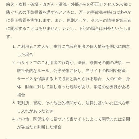
紛失・盗難・破壊・改ざん・漏洩・外部からの不正アクセスを未然に
防ぐための予防措置を講ずるとともに、万一の事故発生時には速やか
に是正措置を実施します。また、原則として、それらの情報を第三者
に開示することはありません。ただし、下記の場合は例外といたしま
す。
ご利用者ご本人が、事前に当該利用者の個人情報を開示に同意
した場合
当サイトでのご利用者の行為が、法律、条例その他の法規、一
般社会的なルール、公序良俗に反し、当サイトの権利や財産、
サービスを保護する上で必要と認められる場合、人の生命、身
体、財産に対して差し迫った危険があり、緊急の必要性がある
場合
裁判所、警察、その他公的機関から、法律に基づいた正式な申
し入れがあったとき
その他、関係法令に基づいて当サイトによって開示または公開
が妥当だと判断した場合