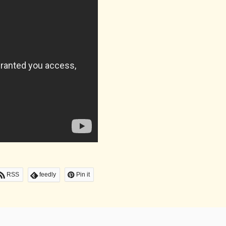
RSS
feedly
Pin it