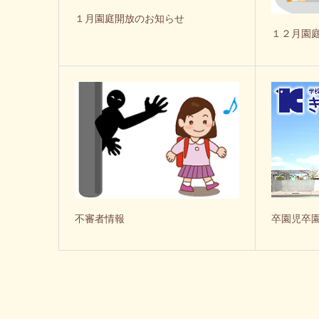
１月園庭開放のお知らせ
１２月園
卒園児卒
不審者情報