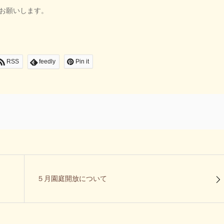
お願いします。
RSS
feedly
Pin it
５月園庭開放について