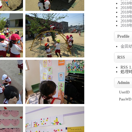
2018
2018
2018
2018
2018
2018
Profile
金田
RSS
RSS 1
処理時間
Admin
UserID
PassWD