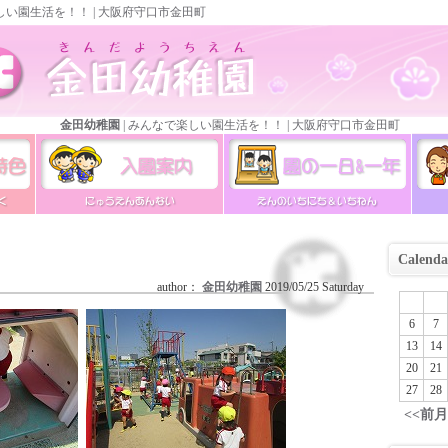
しい園生活を！！ | 大阪府守口市金田町
金田幼稚園
| みんなで楽しい園生活を！！ | 大阪府守口市金田町
色
金田幼稚園の入園案内
金田幼稚園の一日・一年
金田
Calenda
author：
金田幼稚園
2019/05/25 Saturday
6
7
13
14
20
21
27
28
<<前月