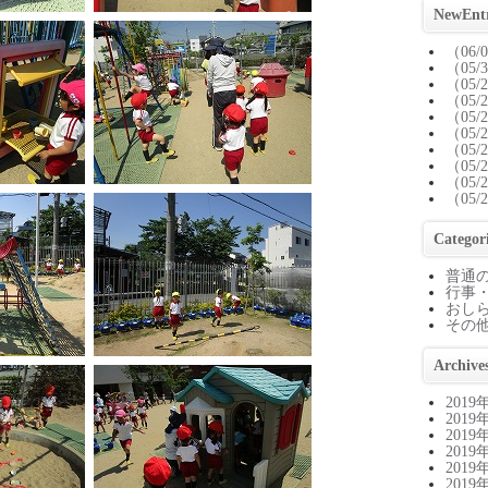
NewEntr
（06/
（05/
（05/
（05/
（05/
（05/
（05/
（05/
（05/
（05/
Categor
普通の日
行事・
おしら
その他 
Archive
2019
2019
2019
2019
2019
2019