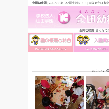
金田幼稚園
| みんなで楽しい園生活を！！ | 大阪府守口市
金田幼稚園
| みんな
金田幼稚園の概要と特色
金田幼稚園の入園案
author：