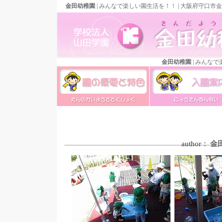
金田幼稚園
| みんなで楽しい園生活を！！ | 大阪府守口市
金田幼稚園
| みんな
金田幼稚園の概要と特色
金田幼稚園の入園案
author：
金