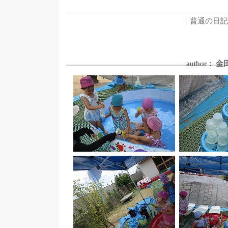
｜
普通の日記
author：
金