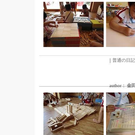
｜
普通の日記
author：
金