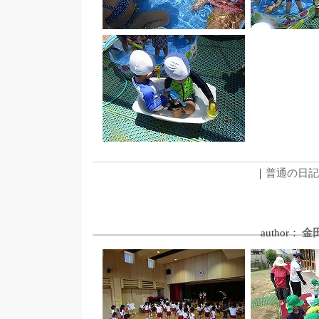
｜
普通の日記
author：
金