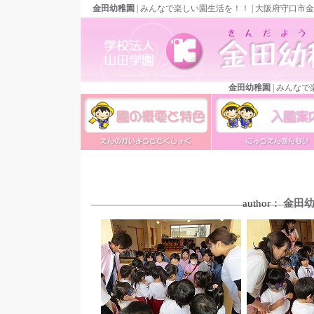
金田幼稚園
| みんなで楽しい園生活を！！ | 大阪府守口市
金田幼稚園
| みんな
金田幼稚園の概要と特色
金田幼稚園の入園案
author：
金田